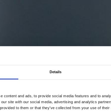
OLZES MITGLIED DES IRISC
BLUE BOOK
SCHLAFEN
ONFERENZEN, TAGUNGEN U
VERANSTALTUNGEN
VERANSTALTUNGEN
AKTIVITÄTEN IN KILKENNY
Details
ERFAHRUNGSBERICHTE
e content and ads, to provide social media features and to analy
 our site with our social media, advertising and analytics partn
 provided to them or that they’ve collected from your use of their