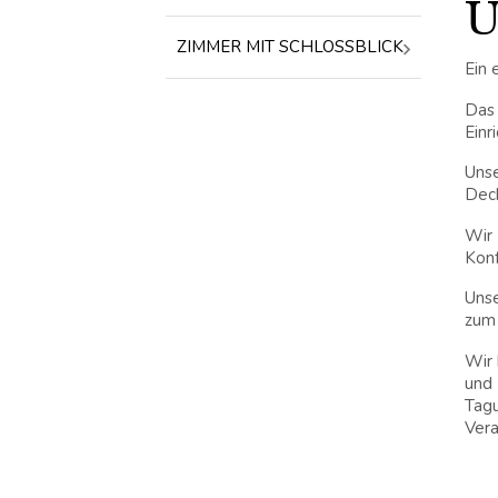
ZIMMER MIT SCHLOSSBLICK
Ein 
Das 
Einr
Uns
Deck
Wir
Konf
Unse
zum 
Wir 
und 
Tag
Vera