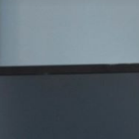
NACHRICHT
BLOG
KILKENNY CIVIC TRUST
FEIERLICHKEITEN
HOCHZEITEN
SONDERANGEBOTE
GESCHENKGUTSCHEIN
UTLER HOUSE & GARDEN, E