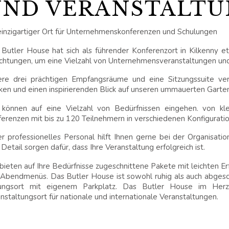
UND VERANSTALT
einzigartiger Ort für Unternehmenskonferenzen und Schulungen
Butler House hat sich als führender Konferenzort in Kilkenny eta
ichtungen, um eine Vielzahl von Unternehmensveranstaltungen un
ere drei prächtigen Empfangsräume und eine Sitzungssuite ver
en und einen inspirierenden Blick auf unseren ummauerten Garten
 können auf eine Vielzahl von Bedürfnissen eingehen. von kl
erenzen mit bis zu 120 Teilnehmern in verschiedenen Konfigurati
r professionelles Personal hilft Ihnen gerne bei der Organisatio
Detail sorgen dafür, dass Ihre Veranstaltung erfolgreich ist.
bieten auf Ihre Bedürfnisse zugeschnittene Pakete mit leichten E
Abendmenüs. Das Butler House ist sowohl ruhig als auch abges
ungsort mit eigenem Parkplatz. Das Butler House im Herze
nstaltungsort für nationale und internationale Veranstaltungen.