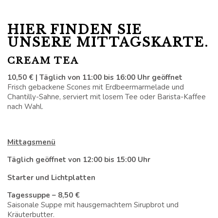
DES IRISCHEN BLUE
BOOK
HIER FINDEN SIE
UNSERE MITTAGSKARTE.
SCHLAFEN
CREAM TEA
KONFERENZEN,
TAGUNGEN UND
10,50 € | Täglich von 11:00 bis 16:00 Uhr geöffnet
Frisch gebackene Scones mit Erdbeermarmelade und
VERANSTALTUNGEN
Chantilly-Sahne, serviert mit losem Tee oder Barista-Kaffee
nach Wahl.
VERANSTALTUNGEN
AKTIVITÄTEN IN
Mittagsmenü
KILKENNY
Täglich geöffnet von 12:00 bis 15:00 Uhr
ERFAHRUNGSBERICHTE
Starter und Lichtplatten
Tagessuppe – 8,50 €
Saisonale Suppe mit hausgemachtem Sirupbrot und
Kräuterbutter.