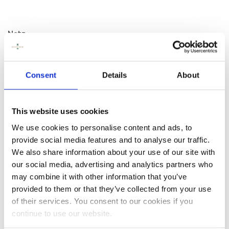
Netz
Smithwick's Fish & Chips im Bierteig – 18,50 €
Zerdrückte Erbsen mit einem Hauch Minze und
hausgemachter Remoulade.
Consent
Details
About
Lady Graces Quiche – 14,00 €
Saisonale Quiche, serviert mit Bio-Salat aus Riversfield und
hausgemachtem Krautsalat.
This website uses cookies
We use cookies to personalise content and ads, to
Saisonaler irischer Eintopf – 21,00 €
provide social media features and to analyse our traffic.
Herzhafter saisonaler Eintopf, serviert mit hausgemachtem
Braunbrot und irischer Sahnebutter.
We also share information about your use of our site with
our social media, advertising and analytics partners who
Klassischer Caesar Salad – 13,50 €
may combine it with other information that you’ve
Baby-Römersalat, knuspriger Speck, Croutons,
provided to them or that they’ve collected from your use
hausgemachtes Caesar-Dressing und Parmesan.
Hähnchen hinzufügen + 4,00 €
of their services. You consent to our cookies if you
continue to use our website.
Butler's Dips – 12,00 €