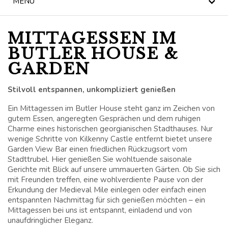
MENÜ
NACHRICHT
MITTAGESSEN IM
BLOG
BUTLER HOUSE &
GARDEN
KILKENNY CIVIC
TRUST
Stilvoll entspannen, unkompliziert genießen
FEIERLICHKEITEN
Ein Mittagessen im Butler House steht ganz im Zeichen von
gutem Essen, angeregten Gesprächen und dem ruhigen
HOCHZEITEN
Charme eines historischen georgianischen Stadthauses. Nur
wenige Schritte von Kilkenny Castle entfernt bietet unsere
Garden View Bar einen friedlichen Rückzugsort vom
SONDERANGEBOTE
Stadttrubel. Hier genießen Sie wohltuende saisonale
Gerichte mit Blick auf unsere ummauerten Gärten. Ob Sie sich
GESCHENKGUTSCHEIN
mit Freunden treffen, eine wohlverdiente Pause von der
Erkundung der Medieval Mile einlegen oder einfach einen
entspannten Nachmittag für sich genießen möchten – ein
BUTLER HOUSE &
Mittagessen bei uns ist entspannt, einladend und von
GARDEN, EIN
unaufdringlicher Eleganz.
STOLZES MITGLIED