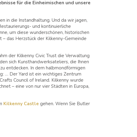
bnisse für die Einheimischen und unsere
n in die Instandhaltung. Und da wir jagen,
staurierungs- und kontinuierliche
Kanne, um diese wunderschönen, historischen
ert – das Herzstück der Kilkenny-Gemeinde
m der Kilkenny Civic Trust die Verwaltung
nden sich Kunsthandwerksateliers, die Ihnen
rk zu entdecken. In dem halbmondförmigen
ng: … Der Yard ist ein wichtiges Zentrum
afts Council of Ireland. Kilkenny wurde
net – eine von nur vier Städten in Europa,
um
Kilkenny Castle
gehen. Wenn Sie Butler
lkenny Castle; dem Anwesen, das sich vom
rhalb der ursprünglichen mittelalterlichen