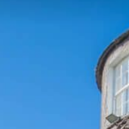
NACHRICHT
BLOG
KILKENNY CIVIC TRUST
FEIERLICHKEITEN
HOCHZEITEN
SONDERANGEBOTE
GESCHENKGUTSCHEIN
UTLER HOUSE & GARDEN, E