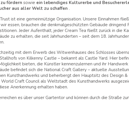
 zu fördern
sowie
ein lebendiges Kulturerbe und Besuchererle
ucher aus aller Welt zu schaffen
.
Trust ist eine gemeinnützige Organisation. Unsere Einnahmen fließe
wir essen, brauchen die denkmalgeschützten Gebäude dringend Re
stitionen. Jeder Aufenthalt, jeder Cream Tea fließt zurück in die 
ude zu erhalten, die seit Jahrhunderten – seit dem 18. Jahrhund
en.
chzeitig mit dem Erwerb des Witwenhauses des Schlosses übernah
Stallhofs von Kilkenny Castle – bekannt als Castle Yard. Hier befi
Möglichkeit bieten, die Künstler kennenzulernen und ihr Handwe
ude befindet sich die National Craft Gallery – aktuelle Ausstellu
chen Kunsthandwerks und beherbergt den Hauptsitz des Design & Cr
World Craft Council als Weltstadt des Kunsthandwerks ausgezeich
diese Anerkennung erhalten haben.
erreichen es über unser Gartentor und können durch die Straße z
e besuchen, wohnen Sie auf dem ursprünglichen Anwesen von Ki
s bis zu unserer Haustür in der Patrick Street erstreckt, direkt inne
tmauer (die durch unseren Garten verläuft).