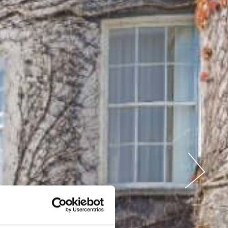
HEN
ND