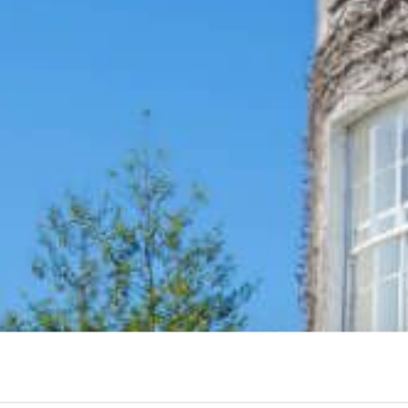
OLZES MITGLIED DES IRISC
BLUE BOOK
SCHLAFEN
ONFERENZEN, TAGUNGEN U
VERANSTALTUNGEN
VERANSTALTUNGEN
AKTIVITÄTEN IN KILKENNY
ERFAHRUNGSBERICHTE