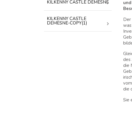
KILKENNY CASTLE DEMESNE
und
Bes
KILKENNY CASTLE
Der 
DEMESNE-COPY(1)
was 
Inve
Gebä
bild
Glei
des 
die 
Gebä
iris
vom 
die 
Sie 
Hous
Flus
Stad