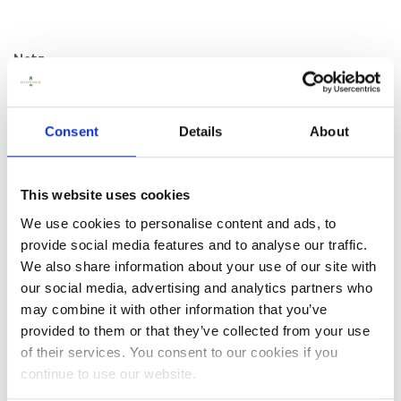
Netz
Smithwick's Fish & Chips im Bierteig – 18,50 €
Zerdrückte Erbsen mit einem Hauch Minze und
hausgemachter Remoulade.
Consent
Details
About
Lady Graces Quiche – 14,00 €
Saisonale Quiche, serviert mit Bio-Salat aus Riversfield und
hausgemachtem Krautsalat.
This website uses cookies
We use cookies to personalise content and ads, to
Saisonaler irischer Eintopf – 21,00 €
provide social media features and to analyse our traffic.
Herzhafter saisonaler Eintopf, serviert mit hausgemachtem
Braunbrot und irischer Sahnebutter.
We also share information about your use of our site with
our social media, advertising and analytics partners who
Klassischer Caesar Salad – 13,50 €
may combine it with other information that you’ve
Baby-Römersalat, knuspriger Speck, Croutons,
provided to them or that they’ve collected from your use
hausgemachtes Caesar-Dressing und Parmesan.
Hähnchen hinzufügen + 4,00 €
of their services. You consent to our cookies if you
continue to use our website.
Butler's Dips – 12,00 €