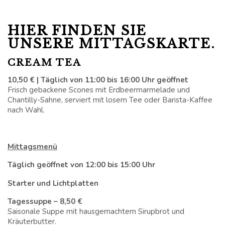
DES IRISCHEN BLUE
BOOK
HIER FINDEN SIE
UNSERE MITTAGSKARTE.
SCHLAFEN
CREAM TEA
KONFERENZEN,
TAGUNGEN UND
10,50 € | Täglich von 11:00 bis 16:00 Uhr geöffnet
Frisch gebackene Scones mit Erdbeermarmelade und
VERANSTALTUNGEN
Chantilly-Sahne, serviert mit losem Tee oder Barista-Kaffee
nach Wahl.
VERANSTALTUNGEN
AKTIVITÄTEN IN
Mittagsmenü
KILKENNY
Täglich geöffnet von 12:00 bis 15:00 Uhr
ERFAHRUNGSBERICHTE
Starter und Lichtplatten
Tagessuppe – 8,50 €
Saisonale Suppe mit hausgemachtem Sirupbrot und
Kräuterbutter.