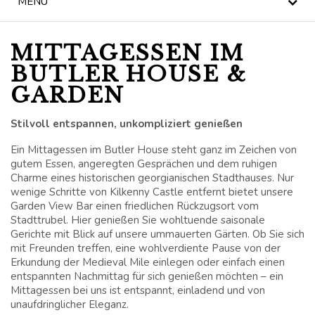
MENÜ
NACHRICHT
MITTAGESSEN IM
BLOG
BUTLER HOUSE &
GARDEN
KILKENNY CIVIC
TRUST
Stilvoll entspannen, unkompliziert genießen
FEIERLICHKEITEN
Ein Mittagessen im Butler House steht ganz im Zeichen von
gutem Essen, angeregten Gesprächen und dem ruhigen
HOCHZEITEN
Charme eines historischen georgianischen Stadthauses. Nur
wenige Schritte von Kilkenny Castle entfernt bietet unsere
Garden View Bar einen friedlichen Rückzugsort vom
SONDERANGEBOTE
Stadttrubel. Hier genießen Sie wohltuende saisonale
Gerichte mit Blick auf unsere ummauerten Gärten. Ob Sie sich
GESCHENKGUTSCHEIN
mit Freunden treffen, eine wohlverdiente Pause von der
Erkundung der Medieval Mile einlegen oder einfach einen
entspannten Nachmittag für sich genießen möchten – ein
BUTLER HOUSE &
Mittagessen bei uns ist entspannt, einladend und von
GARDEN, EIN
unaufdringlicher Eleganz.
STOLZES MITGLIED