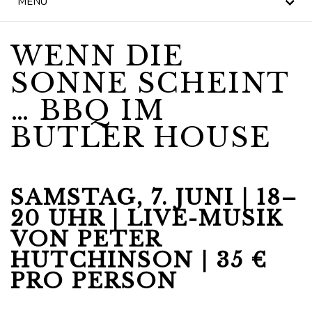
MENÜ
NACHRICHT
WENN DIE
BLOG
SONNE SCHEINT
KILKENNY CIVIC
… BBQ IM
TRUST
BUTLER HOUSE
FEIERLICHKEITEN
HOCHZEITEN
SAMSTAG, 7. JUNI | 18–
SONDERANGEBOTE
20 UHR | LIVE-MUSIK
VON PETER
GESCHENKGUTSCHEIN
HUTCHINSON | 35 €
PRO PERSON
BUTLER HOUSE &
GARDEN, EIN
STOLZES MITGLIED