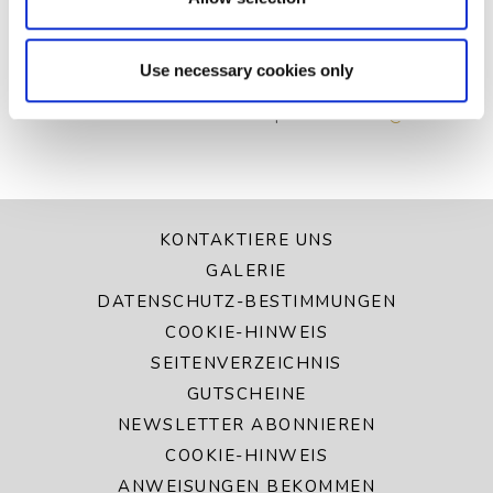
begrüßen zu dürfen!
Use necessary cookies only
Für weitere Informationen wenden Sie sich bitte an die Rezeption im
Butler House unter
056 7722828
oder per E-Mail an
res@butler.ie
KONTAKTIERE UNS
GALERIE
DATENSCHUTZ-BESTIMMUNGEN
COOKIE-HINWEIS
SEITENVERZEICHNIS
GUTSCHEINE
NEWSLETTER ABONNIEREN
COOKIE-HINWEIS
ANWEISUNGEN BEKOMMEN