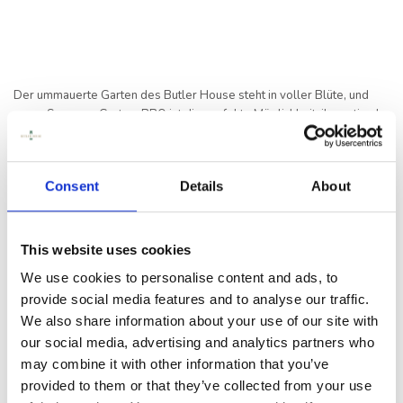
DES IRISCHEN BLUE
BOOK
SCHLAFEN
Der ummauerte Garten des Butler House steht in voller Blüte, und
unser Sommer-Garten-BBQ ist die perfekte Möglichkeit, ihn optimal
KONFERENZEN,
zu nutzen. Am Samstag, den 7. Juni, von 18 bis 20 Uhr, laden wir Sie zu
TAGUNGEN UND
einem Abend mit entspannter Sommerstimmung, köstlichen
VERANSTALTUNGEN
Grillgerichten und Live-Musik des brillanten Peter Hutchinson ein –
Consent
Details
About
und das alles in einer der zauberhaftesten Outdoor-Umgebungen von
VERANSTALTUNGEN
Kilkenny.
AKTIVITÄTEN IN
This website uses cookies
KILKENNY
Egal, ob Sie Ihr Team zu einem entspannten Sommerfest einladen,
We use cookies to personalise content and ads, to
einen romantischen Abend mit besonderem Flair planen, einen
provide social media features and to analyse our traffic.
ERFAHRUNGSBERICHTE
lustigen und etwas anderen Mädelsabend veranstalten oder einfach
We also share information about your use of our site with
nur Ihre Freundinnen zu einem gemütlichen Abend zusammenbringen
our social media, advertising and analytics partners who
– dieses Event ist genau das Richtige für Sie. Mit gutem Essen, guter
may combine it with other information that you’ve
Musik und einem stimmungsvollen Garten schaffen Sie diesen
provided to them or that they’ve collected from your use
Sommer ganz einfach besondere Erinnerungen.