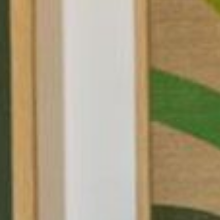
T
CON
DI