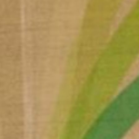
UE
N EN
NNY