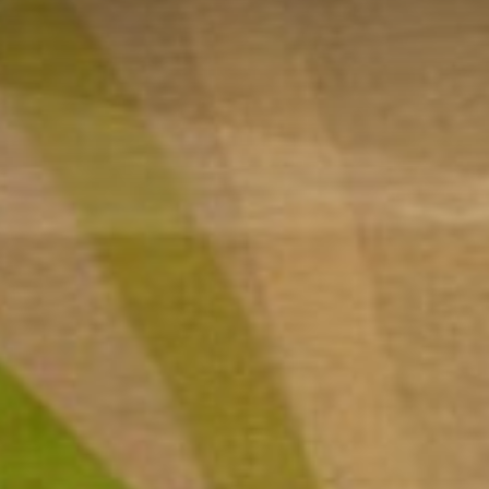
NIEUWS
BLOG
KILKENNY CIVIC TRUST
VIERINGEN
BRUILOFTEN
SPECIALE AANBIEDINGEN
CADEAUBONNEN
UTLER HOUSE & GARDEN, E