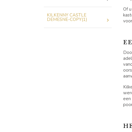
Of u
KILKENNY CASTLE
kast
DEMESNE-COPY(1)
voor
E
Door
adel
vand
oors
aan
Kilk
werd
een 
poor
H