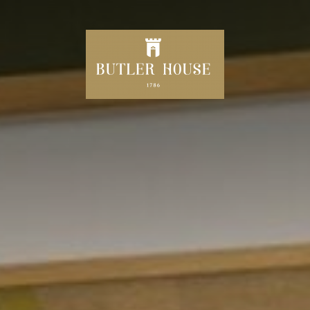
HUIS
240 JAAR BUTLER HOUSE
UW
T MINUTE DEALS/AANBIEDI
MIDDAG THEE