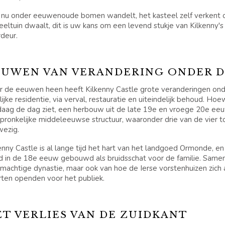
 nu onder eeuwenoude bomen wandelt, het kasteel zelf verkent o
eeltuin dwaalt, dit is uw kans om een levend stukje van Kilkenny's
deur.
EUWEN VAN VERANDERING ONDER 
 de eeuwen heen heeft Kilkenny Castle grote veranderingen ond
lijke residentie, via verval, restauratie en uiteindelijk behoud. Ho
aag de dag ziet, een herbouw uit de late 19e en vroege 20e eeu
pronkelijke middeleeuwse structuur, waaronder drie van de vier 
wezig.
enny Castle is al lange tijd het hart van het landgoed Ormonde, en
 in de 18e eeuw gebouwd als bruidsschat voor de familie. Samen 
machtige dynastie, maar ook van hoe de Ierse vorstenhuizen zich a
ten openden voor het publiek.
ET VERLIES VAN DE ZUIDKANT