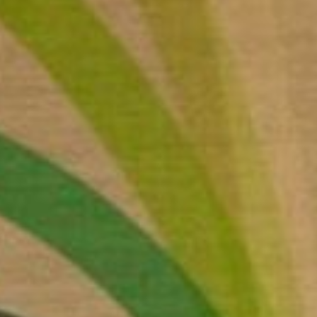
ROTS LID VAN HET IERSE BL
BOOK
SLAAP
FERENTIES, VERGADERINGE
EVENEMENTEN
EVENEMENTEN
NGEN OM TE DOEN IN KILKE
GETUIGENISSEN