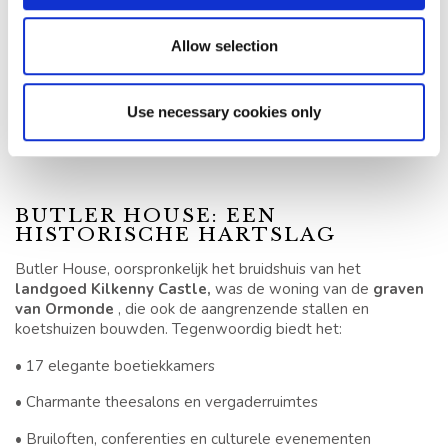
Ireland
– ondersteunt de bloeiende Ierse
designgemeenschap.
Allow selection
Kilkenny is internationaal erkend als een
World Craft City
–
een van de slechts vier in Europa – door de World Crafts
Council. Je kunt deze creatieve wijk verkennen op een
Use necessary cookies only
steenworp afstand van Butler House, via onze tuinpoort en
aan de overkant van Kilkenny Castle.
BUTLER HOUSE: EEN
HISTORISCHE HARTSLAG
Butler House, oorspronkelijk het bruidshuis van het
landgoed Kilkenny Castle,
was de woning van de
graven
van Ormonde
, die ook de aangrenzende stallen en
koetshuizen bouwden. Tegenwoordig biedt het:
• 17 elegante boetiekkamers
• Charmante theesalons en vergaderruimtes
• Bruiloften, conferenties en culturele evenementen