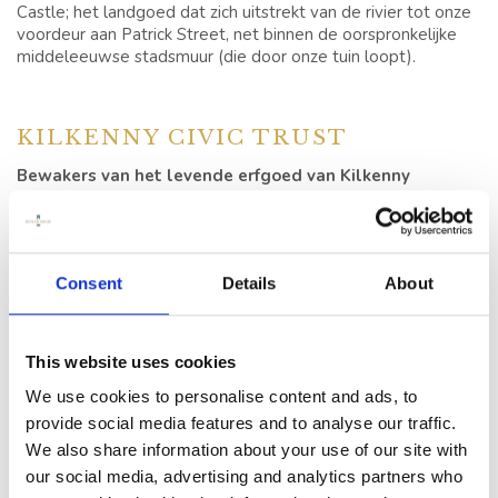
Castle; het landgoed dat zich uitstrekt van de rivier tot onze
voordeur aan Patrick Street, net binnen de oorspronkelijke
middeleeuwse stadsmuur (die door onze tuin loopt).
KILKENNY CIVIC TRUST
Bewakers van het levende erfgoed van Kilkenny
Wist u dat Butler House & Garden eigendom is van de
inwoners van Kilkenny?
In de jaren 80 werd dit historische juweel aangekocht voor
Consent
Details
About
algemeen nut en wordt het nu liefdevol beheerd door de
Kilkenny Civic Trust
. Als non-profitorganisatie heeft de
Trust als missie
de historische gebouwen die onder haar
This website uses cookies
beheer staan te beschermen, te verbeteren en te
promoten
– en zo levende erfgoedervaringen te creëren
We use cookies to personalise content and ads, to
voor zowel de lokale bevolking als bezoekers.
provide social media features and to analyse our traffic.
We also share information about your use of our site with
Elk verblijf, elke cream tea die u in Butler House geniet,
draagt direct bij aan het
behoud en de restauratie
van
our social media, advertising and analytics partners who
deze gekoesterde panden. Het onderhoud van