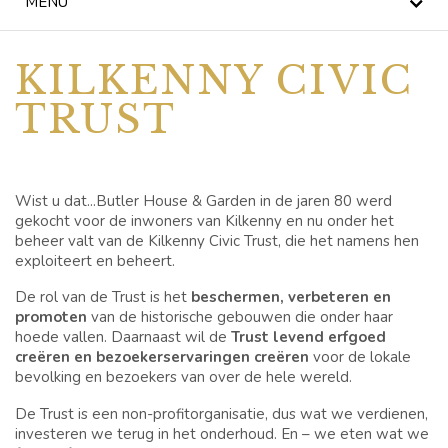
MENU
NIEUWS
KILKENNY CIVIC
BLOG
TRUST
KILKENNY CIVIC
TRUST
Wist u dat...Butler House & Garden in de jaren 80 werd
VIERINGEN
gekocht voor de inwoners van Kilkenny en nu onder het
beheer valt van de Kilkenny Civic Trust, die het namens hen
BRUILOFTEN
exploiteert en beheert.
De rol van de Trust is het
beschermen, verbeteren en
SPECIALE
promoten
van de historische gebouwen die onder haar
AANBIEDINGEN
hoede vallen. Daarnaast wil de
Trust levend erfgoed
creëren en bezoekerservaringen creëren
voor de lokale
CADEAUBONNEN
bevolking en bezoekers van over de hele wereld.
De Trust is een non-profitorganisatie, dus wat we verdienen,
BUTLER HOUSE &
investeren we terug in het onderhoud. En – we eten wat we
GARDEN, EEN TROTS