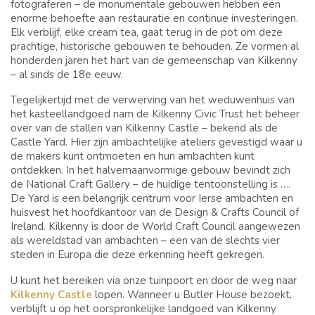
fotograferen – de monumentale gebouwen hebben een
LID VAN HET IERSE
enorme behoefte aan restauratie en continue investeringen.
BLUE BOOK
Elk verblijf, elke cream tea, gaat terug in de pot om deze
prachtige, historische gebouwen te behouden. Ze vormen al
honderden jaren het hart van de gemeenschap van Kilkenny
SLAAP
– al sinds de 18e eeuw.
CONFERENTIES,
Tegelijkertijd met de verwerving van het weduwenhuis van
VERGADERINGEN EN
het kasteellandgoed nam de Kilkenny Civic Trust het beheer
EVENEMENTEN
over van de stallen van Kilkenny Castle – bekend als de
Castle Yard. Hier zijn ambachtelijke ateliers gevestigd waar u
de makers kunt ontmoeten en hun ambachten kunt
EVENEMENTEN
ontdekken. In het halvemaanvormige gebouw bevindt zich
de National Craft Gallery – de huidige tentoonstelling is ….
DINGEN OM TE
De Yard is een belangrijk centrum voor Ierse ambachten en
DOEN IN KILKENNY
huisvest het hoofdkantoor van de Design & Crafts Council of
Ireland. Kilkenny is door de World Craft Council aangewezen
als wereldstad van ambachten – een van de slechts vier
GETUIGENISSEN
steden in Europa die deze erkenning heeft gekregen.
U kunt het bereiken via onze tuinpoort en door de weg naar
Kilkenny Castle
lopen. Wanneer u Butler House bezoekt,
verblijft u op het oorspronkelijke landgoed van Kilkenny