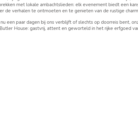
rekken met lokale ambachtslieden: elk evenement biedt een kan
er de verhalen te ontmoeten en te genieten van de rustige charm
 nu een paar dagen bij ons verblijft of slechts op doorreis bent
Butler House: gastvrij, attent en geworteld in het rijke erfgoed 
voegen voortdurend nieuwe ervaringen toe, dus meld u gerust bij
ale kanalen in de gaten voor aankomende evenementen.
ANKOMENDE EVENEMENTEN – KLIK
EER INFORMATIE
k kennis met de Gardener Guest Experience
k kennis met de Maker Guest Experience
IVACYBELEID
COOKIE KENNISGEVING
SITEMA
G
DE WEG VRAGEN
BEOORDELINGEN
VEE