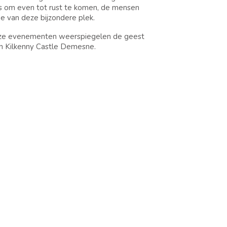
s om even tot rust te komen, de mensen
e van deze bijzondere plek.
, onze evenementen weerspiegelen de geest
van Kilkenny Castle Demesne.
 de receptie of houd onze website en
 HIERONDER VOOR
P
VOUCHERS
AANMELDEN NIEUWSBRIEF
LGESTELDE VRAGEN