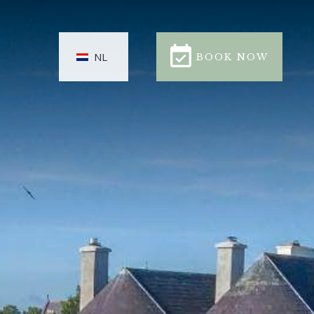
BOOK NOW
NL
BOOK NOW
CLOSE
NGEN