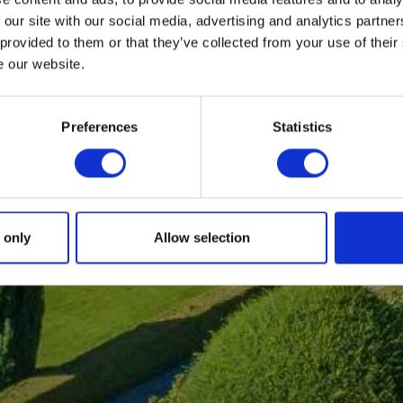
ROTS LID VAN HET IERSE BL
BOOK
 our site with our social media, advertising and analytics partn
 provided to them or that they’ve collected from your use of their
e our website.
SLAAP
FERENTIES, VERGADERINGE
Preferences
Statistics
EVENEMENTEN
EVENEMENTEN
 only
Allow selection
NGEN OM TE DOEN IN KILKE
GETUIGENISSEN