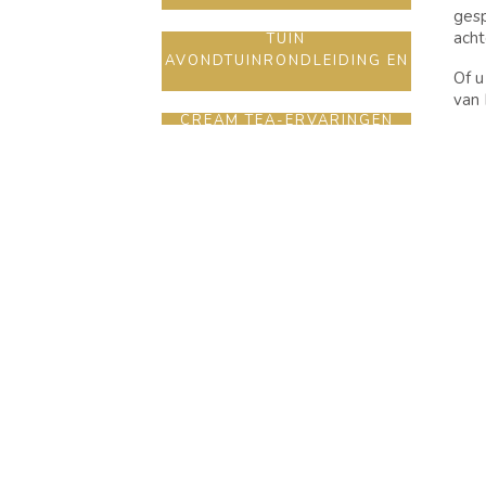
gesp
acht
TUIN
AVONDTUINRONDLEIDING EN
Of u
van 
CREAM TEA-ERVARINGEN
Wij 
DINER AAN DE LANGE TAFEL
soci
A
M
Maa
Maa
NEEM CONTACT MET ONS OP
GALERIJ
PR
COOKIEVERKLARIN