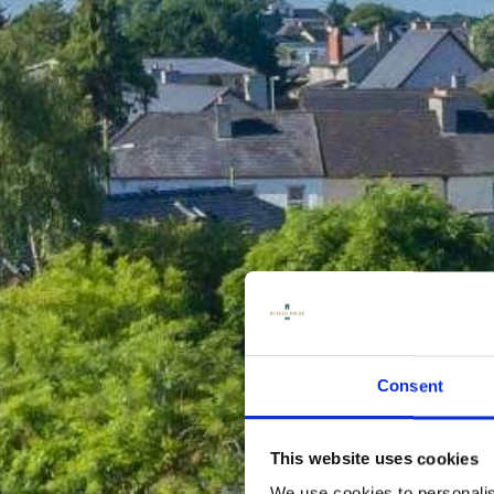
Consent
B
This website uses cookies
We use cookies to personalis