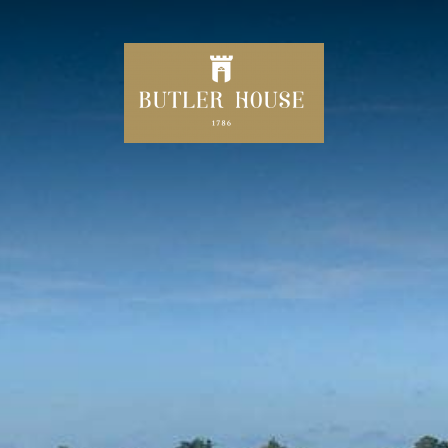
HUIS
240 JAAR BUTLER HOUSE
UW
T MINUTE DEALS/AANBIEDI
MIDDAG THEE