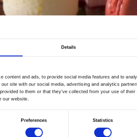
ROTS LID VAN HET IERSE BL
BOOK
SLAAP
FERENTIES, VERGADERINGE
Details
EVENEMENTEN
EVENEMENTEN
e content and ads, to provide social media features and to analy
NGEN OM TE DOEN IN KILKE
 our site with our social media, advertising and analytics partn
 provided to them or that they’ve collected from your use of their
GETUIGENISSEN
e our website.
Preferences
Statistics