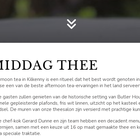
MIDDAG THEE
rnoon tea in Kilkenny is een ritueel dat het best wordt genoten in
e een van de beste afternoon tea-ervaringen in het land serveer
 gasten zullen genieten van de historische setting van Butler Ho
inele gepleisterde plafonds, fris wit linnen, uitzicht op het kaste
sel. De muren van onze theesalon zijn versierd met prachtige kun
 chef-kok Gerard Dunne en zijn team hebben een decadent menu
ernijen, samen met een keuze uit 16 op maat gemaakte thee en k
a speciale traktatie.