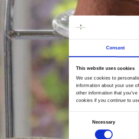
T
CON
Consent
This website uses cookies
We use cookies to personalis
DI
information about your use of
other information that you’ve
cookies if you continue to us
Consent
Necessary
Selection