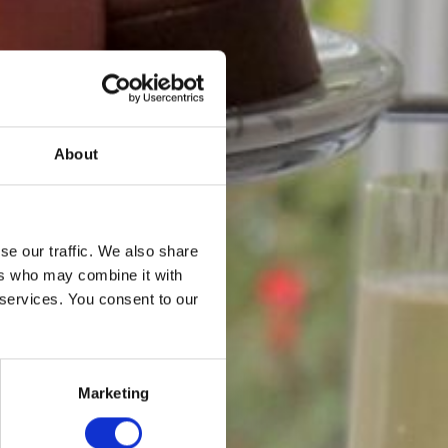
UE
N EN
About
se our traffic. We also share
NNY
ers who may combine it with
 services. You consent to our
Marketing