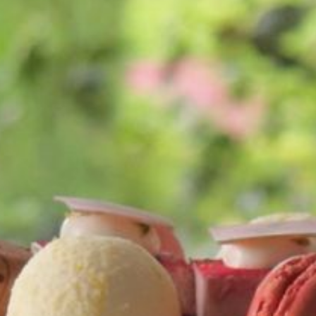
NIEUWS
BLOG
KILKENNY CIVIC TRUST
VIERINGEN
BRUILOFTEN
SPECIALE AANBIEDINGEN
CADEAUBONNEN
UTLER HOUSE & GARDEN, E