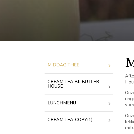
MIDDAG THEE
Afte
CREAM TEA BIJ BUTLER
Hous
HOUSE
Onze
orig
LUNCHMENU
voed
Onze
CREAM TEA-COPY(1)
lekk
extr