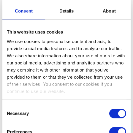
GARDEN, UN
e la loro lunga convivenza, spesso considerate tra le prime
ORGOGLIOSO
icone LGBTQ+.
Consent
Details
About
MEMBRO DEL BLUE
BOOK D'IRLANDA
XIX SECOLO
This website uses cookies
DORMIRE
We use cookies to personalise content and ads, to
Nel 1831, James, conte di Ormonde, visse a Butler House
provide social media features and to analyse our traffic.
mentre il Castello di Kilkenny era in fase di ricostruzione.
CONFERENZE,
Durante l'epidemia di colera del 1832, la casa svolse un ruolo
We also share information about your use of our site with
RIUNIONI ED EVENTI
umanitario, ospitando una mensa popolare a sostegno della
our social media, advertising and analytics partners who
comunità locale.
may combine it with other information that you’ve
EVENTI
provided to them or that they’ve collected from your use
Nel 1870, la Butler House divenne un centro di scambi
accademici e culturali, ospitando le riunioni della Royal
of their services. You consent to our cookies if you
COSE DA FARE A
Historical and Archaeological Association of Ireland.
continue to use our website.
KILKENNY
Consent
TESTIMONIANZE
XX SECOLO
Necessary
Selection
Nel 1972, Kilkenny Design, un'agenzia di design statale
all'avanguardia, intraprese il restauro della casa. Gli interni
Preferences