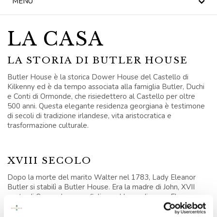
MENU
TÈ DEL POMERIGGIO
LA CASA
NOTIZIA
LA STORIA DI BUTLER HOUSE
BLOG
Butler House è la storica Dower House del Castello di
KILKENNY CIVIC
Kilkenny ed è da tempo associata alla famiglia Butler, Duchi
TRUST
e Conti di Ormonde, che risiedettero al Castello per oltre
500 anni. Questa elegante residenza georgiana è testimone
di secoli di tradizione irlandese, vita aristocratica e
CELEBRAZIONI
trasformazione culturale.
MATRIMONI
XVIII SECOLO
OFFERTE SPECIALI
Dopo la morte del marito Walter nel 1783, Lady Eleanor
Butler si stabilì a Butler House. Era la madre di John, XVII
BUONI REGALO
conte di Ormonde, e sua figlia, anch'essa di nome Eleanor,
divenne una delle celebri "Dame di Llangollen", una coppia di
BUTLER HOUSE &
donne celebrate in Galles per il loro stile di vita indipendente