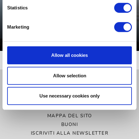
Statistics
INCONTRI
Marketing
Incontri
Allow all cookies
Allow selection
CONTATTACI
GALLERIA
Use necessary cookies only
POLITICA SULLA RISERVATEZZA
AVVISO SUI COOKIE
MAPPA DEL SITO
BUONI
ISCRIVITI ALLA NEWSLETTER