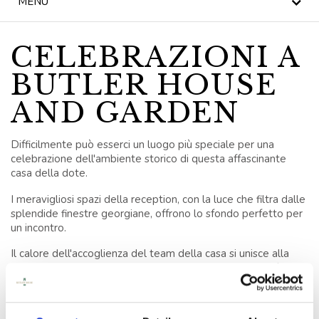
MENU
TÈ DEL POMERIGGIO
CELEBRAZIONI A
NOTIZIA
BUTLER HOUSE
BLOG
AND GARDEN
KILKENNY CIVIC
TRUST
Difficilmente può esserci un luogo più speciale per una
celebrazione dell'ambiente storico di questa affascinante
casa della dote.
CELEBRAZIONI
I meravigliosi spazi della reception, con la luce che filtra dalle
MATRIMONI
splendide finestre georgiane, offrono lo sfondo perfetto per
un incontro.
OFFERTE SPECIALI
Il calore dell'accoglienza del team della casa si unisce alla
bellezza di queste eleganti sale per regalare un'atmosfera
BUONI REGALO
unica che è allo stesso tempo rilassata, conviviale e
favorevole ad un incontro davvero memorabile!
BUTLER HOUSE &