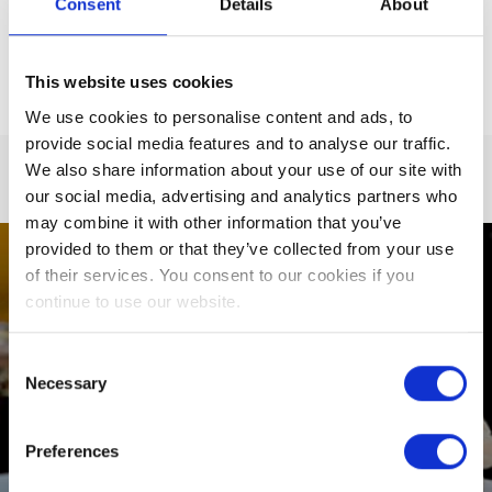
Consent
Details
About
GARDEN, UN
ORGOGLIOSO
SCARICA LA BROCHURE DELLE NOSTRE
MEMBRO DEL BLUE
This website uses cookies
BOOK D'IRLANDA
CELEBRAZIONI
We use cookies to personalise content and ads, to
DORMIRE
provide social media features and to analyse our traffic.
We also share information about your use of our site with
CONFERENZE,
our social media, advertising and analytics partners who
RIUNIONI ED EVENTI
may combine it with other information that you’ve
provided to them or that they’ve collected from your use
EVENTI
of their services. You consent to our cookies if you
continue to use our website.
COSE DA FARE A
KILKENNY
Consent
Necessary
Selection
TESTIMONIANZE
Preferences