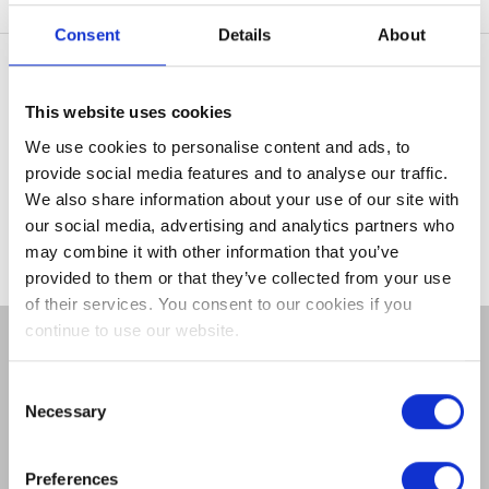
MENU
TÈ DEL POMERIGGIO
Consent
Details
About
PERCORSI
NOTIZIA
This website uses cookies
CICLISTICI
BLOG
We use cookies to personalise content and ads, to
KILKENNY
provide social media features and to analyse our traffic.
KILKENNY CIVIC
We also share information about your use of our site with
TRUST
Test
our social media, advertising and analytics partners who
may combine it with other information that you’ve
CELEBRAZIONI
provided to them or that they’ve collected from your use
of their services. You consent to our cookies if you
MATRIMONI
continue to use our website.
CONTATTACI
OFFERTE SPECIALI
GALLERIA
Consent
POLITICA SULLA RISERVATEZZA
Necessary
Selection
BUONI REGALO
AVVISO SUI COOKIE
MAPPA DEL SITO
Preferences
BUTLER HOUSE &