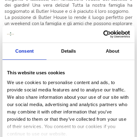
GARDEN, UN
dei giardini! Una vera delizia! Tutta la nostra famiglia ha
soggiornato al Butler House e ci è piaciuto il loro soggiorno.
ORGOGLIOSO
La posizione di Butler House lo rende il luogo perfetto per
MEMBRO DEL BLUE
un weekend con la famiglia e gli amici che possono esplorare
BOOK D'IRLANDA
la città a piedi e fare una breve passeggiata al castello!
DORMIRE
Per finire, abbiamo il tè pomeridiano il giorno successivo per
la famiglia e gli amici. Tutti hanno apprezzato il loro cibo, in
Consent
Details
About
particolare le focaccine e le torte fresche. Consiglio
CONFERENZE,
vivamente Butler House per il tuo matrimonio, o la riunione
RIUNIONI ED EVENTI
di famiglia e amici durante il fine settimana, il personale si
assicurerà che ti piaccia davvero ogni minuto del tuo
This website uses cookies
EVENTI
soggiorno! "
We use cookies to personalise content and ads, to
- Maire Ni B
(
settembre 2018
)
provide social media features and to analyse our traffic.
COSE DA FARE A
We also share information about your use of our site with
KILKENNY
our social media, advertising and analytics partners who
may combine it with other information that you’ve
TESTIMONIANZE
RICHIESTA DI MATRIMONIO
provided to them or that they’ve collected from your use
of their services. You consent to our cookies if you
continue to use our website.