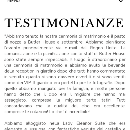
MENU
TÈ DEL POMERIGGIO
TESTIMONIANZE
NOTIZIA
"Abbiamo tenuto la nostra cerimonia di matrimonio e il pasto
BLOG
di nozze a Butler House a settembre. Abbiamo pianificato
l'evento principalmente via e-mail dal Regno Unito. La
KILKENNY CIVIC
comunicazione e la pianificazione con lo staff di Butler House
TRUST
sono state sempre impeccabili. Il luogo è straordinario per
una cerimonia di matrimonio e abbiamo avuto le bevande
della reception in giardino dopo che tutti hanno commentato
CELEBRAZIONI
in seguito quanto si sono davvero divertiti e si sono sentiti
come dei VIP. Il giardino era perfetto per le fotografie. Dopo
MATRIMONI
quello abbiamo mangiato per la famiglia, e molte persone
hanno detto che il cibo era il migliore che hanno mai
OFFERTE SPECIALI
assaggiato, compresa la migliore tarte tatin! Tutti
concordavano che la qualità del cibo era eccellente,
comprese le colazioni! Lo chef è incredibile!
BUONI REGALO
Abbiamo alloggiato nella Lady Eleanor Suite che era
BUTLER HOUSE &
elegante e lussuosa, con fantastiche vedute del castello e