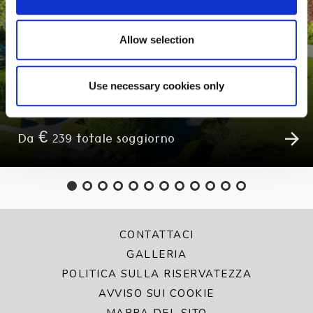
Allow selection
CITY BREAK D'AUTUNNO
Use necessary cookies only
Da € 239 totale soggiorno
CONTATTACI
GALLERIA
POLITICA SULLA RISERVATEZZA
AVVISO SUI COOKIE
MAPPA DEL SITO