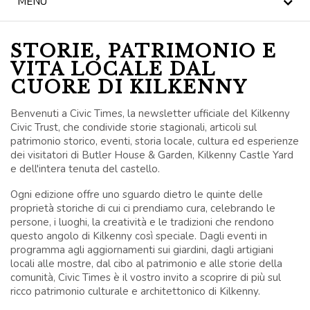
MENU
TÈ DEL POMERIGGIO
STORIE, PATRIMONIO E
NOTIZIA
VITA LOCALE DAL
CUORE DI KILKENNY
BLOG
Benvenuti a Civic Times, la newsletter ufficiale del Kilkenny
KILKENNY CIVIC
Civic Trust, che condivide storie stagionali, articoli sul
TRUST
patrimonio storico, eventi, storia locale, cultura ed esperienze
dei visitatori di Butler House & Garden, Kilkenny Castle Yard
e dell'intera tenuta del castello.
CELEBRAZIONI
Ogni edizione offre uno sguardo dietro le quinte delle
MATRIMONI
proprietà storiche di cui ci prendiamo cura, celebrando le
persone, i luoghi, la creatività e le tradizioni che rendono
questo angolo di Kilkenny così speciale. Dagli eventi in
OFFERTE SPECIALI
programma agli aggiornamenti sui giardini, dagli artigiani
locali alle mostre, dal cibo al patrimonio e alle storie della
BUONI REGALO
comunità, Civic Times è il vostro invito a scoprire di più sul
ricco patrimonio culturale e architettonico di Kilkenny.
BUTLER HOUSE &