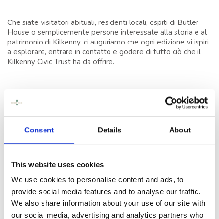
GARDEN, UN
ORGOGLIOSO
Che siate visitatori abituali, residenti locali, ospiti di Butler
MEMBRO DEL BLUE
House o semplicemente persone interessate alla storia e al
BOOK D'IRLANDA
patrimonio di Kilkenny, ci auguriamo che ogni edizione vi ispiri
a esplorare, entrare in contatto e godere di tutto ciò che il
Kilkenny Civic Trust ha da offrire.
DORMIRE
CONFERENZE,
PRIMA EDIZIONE
RIUNIONI ED EVENTI
CIVIC TIMES –
ESTATE/AUTUNNO 2026
EVENTI
Consent
Details
About
Una raccolta stagionale di storie, eventi e momenti locali dal
COSE DA FARE A
cuore di Kilkenny, con eventi estivi a Butler House & Garden, i
KILKENNY
momenti salienti del Kilkenny Arts Festival, storie del
This website uses cookies
patrimonio locale, artigiani di Castle Yard, esperienze
gastronomiche e molto altro.
We use cookies to personalise content and ads, to
TESTIMONIANZE
provide social media features and to analyse our traffic.
CLICCA QUI PER LEGGERE LA
We also share information about your use of our site with
PRIMA EDIZIONE DI CIVIC
TIMES.
our social media, advertising and analytics partners who