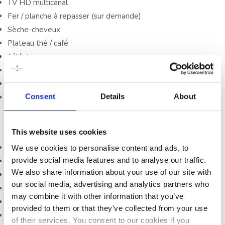
TV HD multicanal
GARDEN, FIER
Fer / planche à repasser (sur demande)
MEMBRE DU BLUE
Sèche-cheveux
BOOK D'IRLANDE
Plateau thé / café
SOMMEIL
Téléphone
Sûr
CONFÉRENCES,
Accès WIFI gratuit
RÉUNIONS ET
Consent
Details
About
Eau minérale gratuite
ÉVÉNEMENTS
ÉVÉNEMENTS
Les installations sur place comprennent
This website uses cookies
Parking privé gratuit
We use cookies to personalise content and ads, to
KILKENNY:
provide social media features and to analyse our traffic.
Petit déjeuner irlandais complet gratuit
ACTIVITÉS
We also share information about your use of our site with
Accès aux jardins
our social media, advertising and analytics partners who
TÉMOIGNAGES
Lecteur de DVD
may combine it with other information that you’ve
Berceau pour bébé
provided to them or that they’ve collected from your use
Service de garde (réservation indispensable)
of their services. You consent to our cookies if you