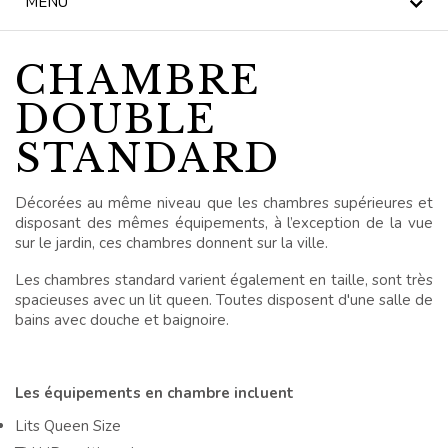
MENU
LE THÉ DE L'APRÈS-
MIDI
CHAMBRE
NOUVELLES
DOUBLE
BLOG
STANDARD
KILKENNY CIVIC
TRUST
Décorées au même niveau que les chambres supérieures et
disposant des mêmes équipements, à l’exception de la vue
sur le jardin, ces chambres donnent sur la ville.
CÉLÉBRATIONS
Les chambres standard varient également en taille, sont très
LES MARIAGES
spacieuses avec un lit queen. Toutes disposent d'une salle de
bains avec douche et baignoire.
OFFRES SPÉCIALES
CHÈQUES CADEAUX
Les équipements en chambre incluent
Lits Queen Size
BUTLER HOUSE &