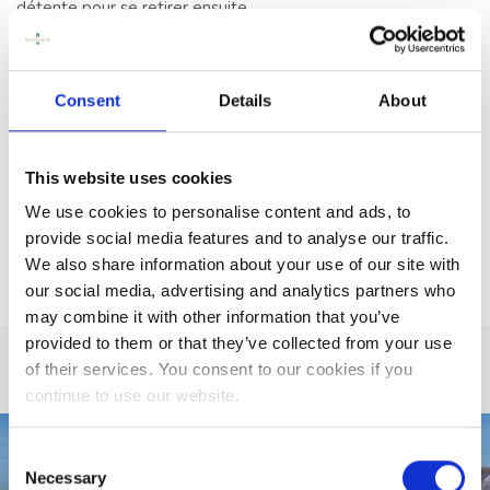
détente pour se retirer ensuite.
GARDEN, FIER
MEMBRE DU BLUE
La maison Butler a été restaurée au début des années 1970
BOOK D'IRLANDE
par Kilkenny Design, qui a minutieusement restauré tous les
éléments architecturaux d'origine et a aménagé la maison de
Consent
Details
About
manière unique et contemporaine. L'influence de Kilkenny
SOMMEIL
Design a toujours été l'une des caractéristiques uniques des
chambres de la maison Butler.
CONFÉRENCES,
This website uses cookies
RÉUNIONS ET
We use cookies to personalise content and ads, to
ÉVÉNEMENTS
provide social media features and to analyse our traffic.
TEST DE LA NEWSLETTER
We also share information about your use of our site with
ÉVÉNEMENTS
our social media, advertising and analytics partners who
may combine it with other information that you’ve
KILKENNY:
provided to them or that they’ve collected from your use
ACTIVITÉS
of their services. You consent to our cookies if you
continue to use our website.
TÉMOIGNAGES
Consent
Necessary
Selection