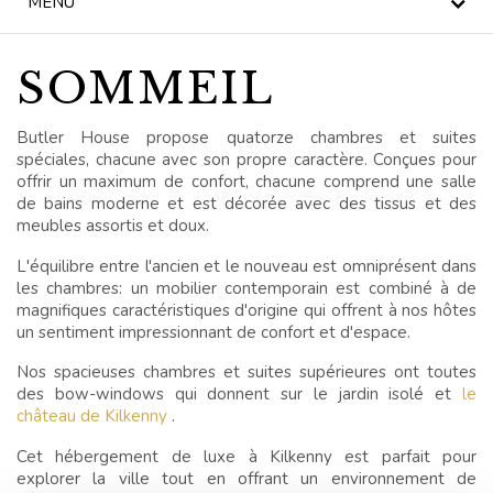
MENU
LE THÉ DE L'APRÈS-
MIDI
SOMMEIL
NOUVELLES
Butler House propose quatorze chambres et suites
BLOG
spéciales, chacune avec son propre caractère. Conçues pour
offrir un maximum de confort, chacune comprend une salle
KILKENNY CIVIC
de bains moderne et est décorée avec des tissus et des
TRUST
meubles assortis et doux.
L'équilibre entre l'ancien et le nouveau est omniprésent dans
CÉLÉBRATIONS
les chambres: un mobilier contemporain est combiné à de
magnifiques caractéristiques d'origine qui offrent à nos hôtes
LES MARIAGES
un sentiment impressionnant de confort et d'espace.
Nos spacieuses chambres et suites supérieures ont toutes
OFFRES SPÉCIALES
des bow-windows qui donnent sur le jardin isolé et
le
château de Kilkenny
.
CHÈQUES CADEAUX
Cet hébergement de luxe à Kilkenny est parfait pour
explorer la ville tout en offrant un environnement de
BUTLER HOUSE &