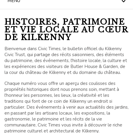
MENU
LE THÉ DE L'APRÈS-
MIDI
HISTOIRES, PATRIMOINE
NOUVELLES
ET VIE LOCALE AU CŒUR
DE KILKENNY
BLOG
Bienvenue dans Civic Times, le bulletin officiel du Kilkenny
KILKENNY CIVIC
Civic Trust, qui partage des récits saisonniers, des éléments
TRUST
du patrimoine, des événements, l'histoire locale, la culture et
les expériences des visiteurs de Butler House & Garden, de
la cour du château de Kilkenny et du domaine du château.
CÉLÉBRATIONS
Chaque numéro vous offre un aperçu des coulisses des
LES MARIAGES
propriétés historiques dont nous prenons soin, mettant à
l'honneur les personnes, les lieux, la créativité et les
traditions qui font de ce coin de Kilkenny un endroit si
OFFRES SPÉCIALES
particulier. Des événements à venir aux actualités des jardins,
en passant par les artisans locaux, les expositions, la
CHÈQUES CADEAUX
gastronomie, le patrimoine et les récits de la vie
communautaire, Civic Times vous invite à découvrir le riche
patrimoine culturel et architectural de Kilkenny.
BUTLER HOUSE &