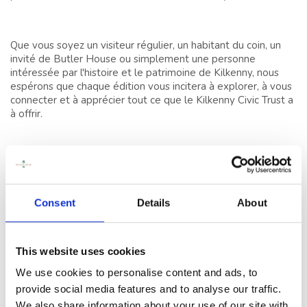
GARDEN, FIER
MEMBRE DU BLUE
BOOK D'IRLANDE
Que vous soyez un visiteur régulier, un habitant du coin, un
invité de Butler House ou simplement une personne
intéressée par l'histoire et le patrimoine de Kilkenny, nous
SOMMEIL
espérons que chaque édition vous incitera à explorer, à vous
connecter et à apprécier tout ce que le Kilkenny Civic Trust a
CONFÉRENCES,
à offrir.
RÉUNIONS ET
ÉVÉNEMENTS
PREMIÈRE ÉDITION
ÉVÉNEMENTS
CIVIC TIMES – ÉTÉ/AUTOMNE
2026
Consent
Details
About
KILKENNY:
ACTIVITÉS
Une collection saisonnière d'histoires, d'événements et de
moments locaux au cœur de Kilkenny, présentant des
événements estivaux à Butler House & Garden, les temps
This website uses cookies
TÉMOIGNAGES
forts du Kilkenny Arts Festival, des histoires du patrimoine
We use cookies to personalise content and ads, to
local, les artisans de Castle Yard, des expériences culinaires
provide social media features and to analyse our traffic.
et bien plus encore.
We also share information about your use of our site with